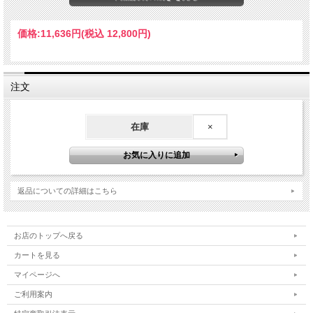
価格:
11,636円
(税込 12,800円)
注文
VANTbattery ６セル２２，２V 5200mAh 50ｃタイプ ６セルで７０クラス飛行機 及
びヘリコプター３Dに対応 余裕のパワーが御座います。 非常にバランス特性がよ
在庫
×
く高性能なバッテリーです。 このパワーを、安価で提供させて頂いています。 各
セルのバランスも良く、非常に好評頂いています セルの外観及び、バランスチェ
ック後に、発送いたします。 連続 50C 最大瞬間.100C バランスコネクターは
JST XH、バッテリーコードは12ゲージです。 バッテリーコネクターには、XT60
が付いています。 サイズ、約152X44X48mm 重量 735ｇ 送料無料はポイントを除
き３０，０００円以上で無料になります。 （此方の商品は送料が600円未満の場合
返品についての詳細はこちら
は代引き及び日時指定は不可商品です）
お店のトップへ戻る
カートを見る
マイページへ
ご利用案内