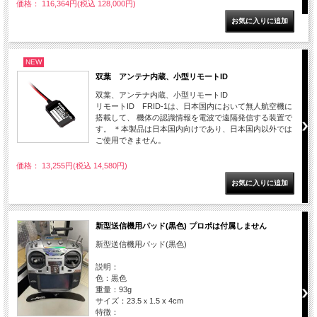
価格： 116,364円(税込 128,000円)
NEW
双葉 アンテナ内蔵、小型リモートID
双葉、アンテナ内蔵、小型リモートID
リモートID FRID-1は、日本国内において無人航空機に
搭載して、 機体の認識情報を電波で遠隔発信する装置で
す。 ＊本製品は日本国内向けであり、日本国内以外では
ご使用できません。
価格： 13,255円(税込 14,580円)
新型送信機用パッド(黒色) プロポは付属しません
新型送信機用パッド(黒色)
説明：
色：黒色
重量：93g
サイズ：23.5ｘ1.5 x 4cm
特徴：