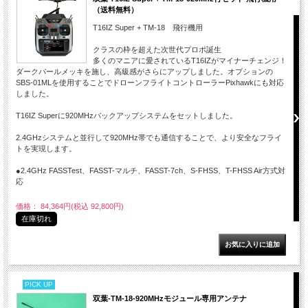
（送料無料）
T16IZ Super + TM-18 飛行機用
クラスの枠を超えた次世代プロポ誕生
多くのマニアに愛されているT16IZがマイナーチェンジ！
ダークパールメッキを施し、高級感がさらにアップしました。オプションの
SBS-01MLを使用することでドローンフライトコントローラーPixhawkにも対応
しました。
T16IZ Superに920MHzバックアップシステムをセットしました。
2.4GHzシステムと並行して920MHz帯でも通信することで、より安全なフライ
トを実現します。
●2.4GHz FASSTest、FASST-マルチ、FASST-7ch、S-FHSS、T-FHSS Air方式対
応
価格： 84,364円(税込 92,800円)
在庫切れ
PICK UP
双葉-TM-18-920MHzモジュール専用アンテナ