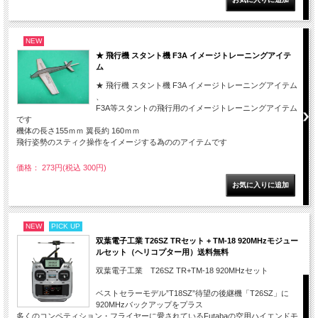
NEW
★ 飛行機 スタント機 F3A イメージトレーニングアイテ
ム
★ 飛行機 スタント機 F3A イメージトレーニングアイテム
、
F3A等スタントの飛行用のイメージトレーニングアイテム
です
機体の長さ155ｍｍ 翼長約 160ｍｍ
飛行姿勢のスティク操作をイメージする為ののアイテムです
価格： 273円(税込 300円)
NEW
PICK UP
双葉電子工業 T26SZ TRセット + TM-18 920MHzモジュー
ルセット（ヘリコプター用）送料無料
双葉電子工業 T26SZ TR+TM-18 920MHzセット
ベストセラーモデル”T18SZ”待望の後継機「T26SZ」に
920MHzバックアップをプラス
多くのコンペティション・フライヤーに愛されているFutabaの空用ハイエンドモ