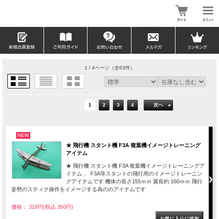
1 / 4ページ
（全63件）
1
2
3
4
次へ
NEW
★ 飛行機 スタント機 F3A 複葉機イメージトレーニング
アイテム
★ 飛行機 スタント機 F3A 複葉機イメージトレーニングア
イテム 、 F3A等スタントの飛行用のイメージトレーニン
グアイテムです 機体の長さ155ｍｍ 翼長約 160ｍｍ 飛行
姿勢のスティク操作をイメージする為ののアイテムです
価格： 318円(税込 350円)