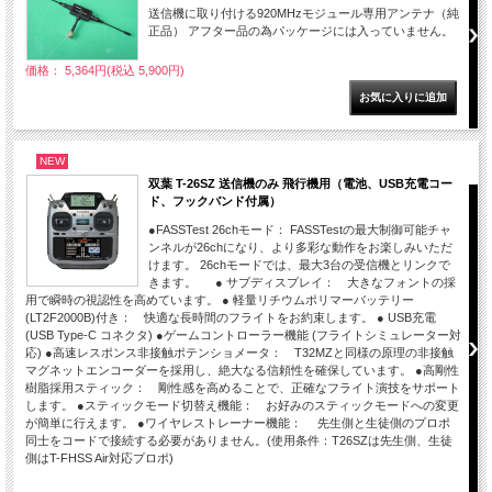
送信機に取り付ける920MHzモジュール専用アンテナ（純
正品） アフター品の為パッケージには入っていません。
価格： 5,364円(税込 5,900円)
NEW
双葉 T-26SZ 送信機のみ 飛行機用（電池、USB充電コー
ド、フックバンド付属）
●FASSTest 26chモード： FASSTestの最大制御可能チャ
ンネルが26chになり、より多彩な動作をお楽しみいただ
けます。 26chモードでは、最大3台の受信機とリンクで
きます。 ● サブディスプレイ： 大きなフォントの採
用で瞬時の視認性を高めています。 ● 軽量リチウムポリマーバッテリー
(LT2F2000B)付き： 快適な長時間のフライトをお約束します。 ● USB充電
(USB Type-C コネクタ) ●ゲームコントローラー機能 (フライトシミュレーター対
応) ●高速レスポンス非接触ポテンショメータ： T32MZと同様の原理の非接触
マグネットエンコーダーを採用し、絶大なる信頼性を確保しています。 ●高剛性
樹脂採用スティック： 剛性感を高めることで、正確なフライト演技をサポート
します。 ●スティックモード切替え機能： お好みのスティックモードへの変更
が簡単に行えます。 ●ワイヤレストレーナー機能： 先生側と生徒側のプロポ
同士をコードで接続する必要がありません。(使用条件：T26SZは先生側、生徒
側はT-FHSS Air対応プロポ)