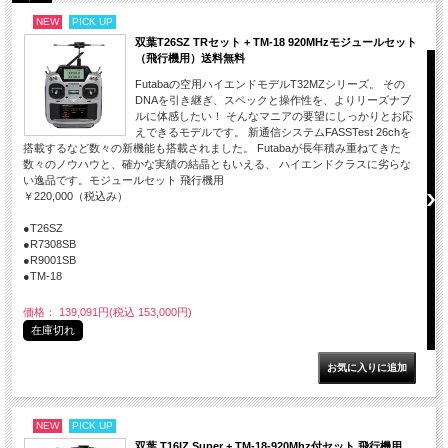
NEW
PICK UP
双葉T26SZ TRセット + TM-18 920MHzモジュールセット
（飛行機用）送料無料
Futabaの空用ハイエンドモデルT32MZシリーズ。 その
DNAを引き継ぎ、スペックと操作性を、よりリーズナブ
ルに体感したい！ そんなマニアの要望にしっかりとお応
えできるモデルです。 新通信システムFASSTest 26chを
搭載するなど数々の新機能も搭載されました。 Futabaが長年積み重ねてきた
数々のノウハウと、確かな実績の結晶ともいえる、 ハイエンドクラスに劣らな
い逸品です。モジュールセット 飛行機用
￥220,000（税込み）
●T26SZ
●R7308SB
●R9001SB
●TM-18
価格： 139,091円(税込 153,000円)
在庫切れ
NEW
PICK UP
双葉 T16IZ Super + TM-18-920Mhz付セット 飛行機用