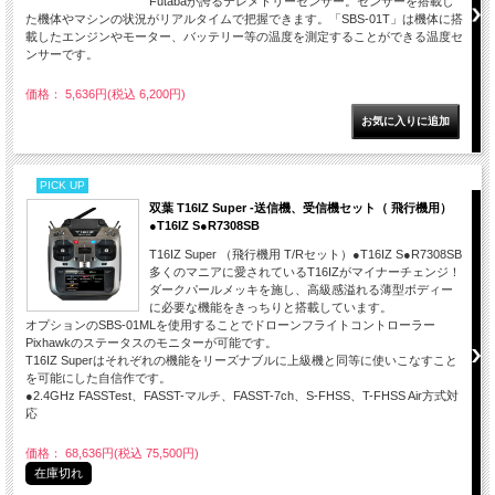
Futabaが誇るテレメトリーセンサー。センサーを搭載し
た機体やマシンの状況がリアルタイムで把握できます。「SBS-01T」は機体に搭
載したエンジンやモーター、バッテリー等の温度を測定することができる温度セ
ンサーです。
価格： 5,636円(税込 6,200円)
PICK UP
双葉 T16IZ Super -送信機、受信機セット（ 飛行機用）
●T16IZ S●R7308SB
T16IZ Super （飛行機用 T/Rセット）●T16IZ S●R7308SB
多くのマニアに愛されているT16IZがマイナーチェンジ！
ダークパールメッキを施し、高級感溢れる薄型ボディー
に必要な機能をきっちりと搭載しています。
オプションのSBS-01MLを使用することでドローンフライトコントローラー
Pixhawkのステータスのモニターが可能です。
T16IZ Superはそれぞれの機能をリーズナブルに上級機と同等に使いこなすこと
を可能にした自信作です。
●2.4GHz FASSTest、FASST-マルチ、FASST-7ch、S-FHSS、T-FHSS Air方式対
応
価格： 68,636円(税込 75,500円)
在庫切れ