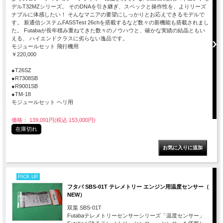
デルT32MZシリーズ。 そのDNAを引き継ぎ、スペックと操作性を、よりリーズ
ナブルに体感したい！ そんなマニアの要望にしっかりとお応えできるモデルで
す。 新通信システムFASSTest 26chを搭載するなど数々の新機能も搭載されまし
た。 Futabaが長年積み重ねてきた数々のノウハウと、確かな実績の結晶ともい
える、 ハイエンドクラスに劣らない逸品です。
モジュールセット 飛行機用
￥220,000
●T26SZ
●R7308SB
●R9001SB
●TM-18
モジュールセット ヘリ用
価格： 139,091円(税込 153,000円)
在庫切れ
PICK UP
フタバ SBS-01T テレメトリー エンジン用温度センサー（
NEW）
双葉 SBS-01T
Futabaテレメトリーセンサーシリーズ「温度センサー」