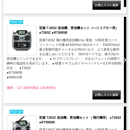
PICK UP
双葉 T-26SZ 送信機、受信機セット（ヘリコプター用）
●T26SZ ●R7308SB
双葉T26SZ 飛行機用送信機のみ 電池、USB充電コード、
フックバンド付属 ●FASSTest 26chモード： FASSTestの
最大制御可能チャンネルが26chになり、より多彩な動作
をお楽しみいただけます。 26chモードでは、最大3台の
受信機とリンクできます。 ● サブディスプレイ： 大きなフォントの採用で
瞬時の視認性を高めています。 ● 軽量リチウムポリマーバッテリー(LT2F2000B)
付き： ●T26SZ
●R7308SB
●R9001SB
価格： 127,182円(税込 139,900円)
PICK UP
双葉 T26SZ 送信機、受信機セット（ 飛行機用） ●T26SZ
●R7308SB
双葉T26SZ 飛行機用送信機のみ 電池、USB充電コード、