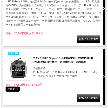
・FASSTest 2.4GHz方式(18ch/12chモード)(ケース付き未開封） ・S.BUS2入出
力/S.BUS出力+従来システム出力(ch1-8)(ケース付き） ・デュアルRｘリンクシ
ステム搭載 ・アンテナ：ダイバーシティー方式、高利得アンテナ ・寸法：
24.9×38.8×14.3mm ・重量：11.0g ・電源：3.7～7.4V（乾電池は使用不可） ・使
用可能電圧範囲：3.5～8.4V ・バッテリーF/S電圧：送信機から設定 ・サーボ等
接続ポート=標準コネクター ・外部電圧測定用(許容電圧範囲 0～70V DC)入力ポ
ート付 (接続用コードは別売)
価格： 20,900円(税込 22,990円)
PICK UP
フタバ T16IZ Super(16+2-CHANNEL COMPUTER
SYSTEMS) 飛行機用（送信機のみ）送料無料
送信機のみ
T16IZ Super(16+2-CHANNEL COMPUTER SYSTEMS)
クラスの枠を超えた次世代プロポ誕生
価格： 57,818円(税込 63,600円)
在庫切れ