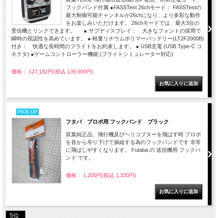
フックバンド付属 ●FASSTest 26chモード： FASSTestの
最大制御可能チャンネルが26chになり、より多彩な動作
をお楽しみいただけます。 26chモードでは、最大3台の
受信機とリンクできます。 ● サブディスプレイ： 大きなフォントの採用で
瞬時の視認性を高めています。 ● 軽量リチウムポリマーバッテリー(LT2F2000B)
付き： 快適な長時間のフライトをお約束します。 ● USB充電 (USB Type-C コ
ネクタ) ●ゲームコントローラー機能 (フライトシミュレーター対応)
価格： 127,182円(税込 139,900円)
PICK UP
フタバ プロポ用 フックバンド ブラック
双葉純正品、飛行機及びヘリコプターを飛ばす時 プロポ
を首から吊り下げて操縦する為のフックバンドです 非常
に飛ばしやすくなります。 Futaba の 送信機用 フックバ
ンド です。
価格： 1,200円(税込 1,320円)
5位