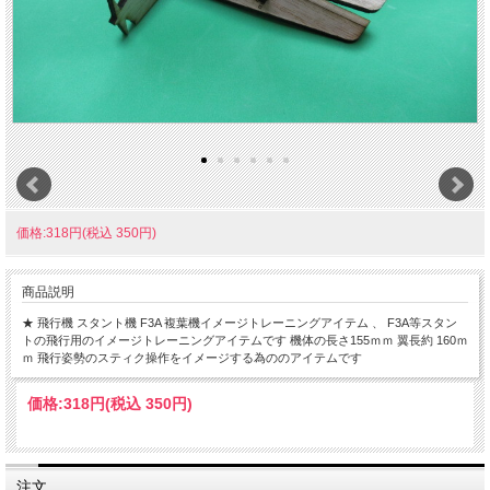
価格:318円(税込 350円)
商品説明
★ 飛行機 スタント機 F3A 複葉機イメージトレーニングアイテム 、 F3A等スタン
トの飛行用のイメージトレーニングアイテムです 機体の長さ155ｍｍ 翼長約 160ｍ
ｍ 飛行姿勢のスティク操作をイメージする為ののアイテムです
価格:
318円
(税込 350円)
注文