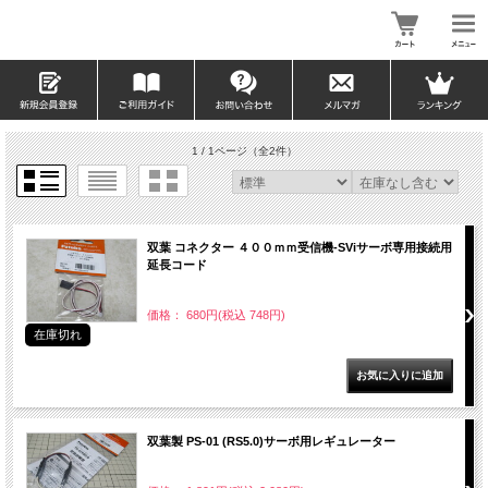
1 / 1ページ
（全2件）
双葉 コネクター ４００ｍｍ受信機-SViサーボ専用接続用
延長コード
価格： 680円(税込 748円)
在庫切れ
双葉製 PS-01 (RS5.0)サーボ用レギュレーター