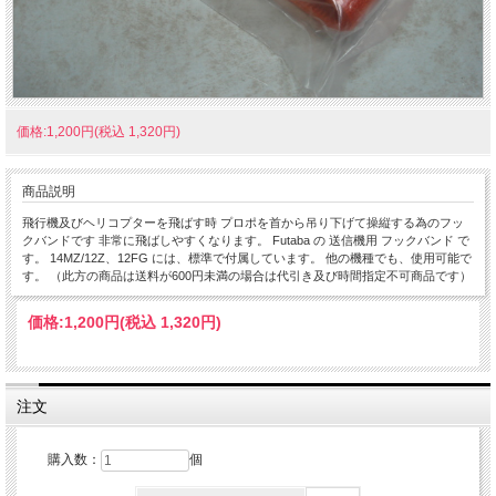
価格:1,200円(税込 1,320円)
商品説明
飛行機及びヘリコプターを飛ばす時 プロポを首から吊り下げて操縦する為のフッ
クバンドです 非常に飛ばしやすくなります。 Futaba の 送信機用 フックバンド で
す。 14MZ/12Z、12FG には、標準で付属しています。 他の機種でも、使用可能で
す。 （此方の商品は送料が600円未満の場合は代引き及び時間指定不可商品です）
価格:
1,200円
(税込 1,320円)
注文
購入数：
個