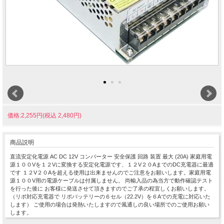
価格:2,255円(税込 2,480円)
商品説明
直流安定化電源 AC DC 12V コンバーター 安全保護 回路 装置 最大 (20A) 家庭用電
源１００Vを１２Vに変換する安定化電源です、１２V２０AまでのDC充電器に最適
です １２V２０Aを超える使用は出来ませんのでご注意をお願いします。家庭用電
源１００V用の電源ケーブルは付属しません。 尚輸入品の為当方で動作確認テスト
を行った後に お客様に発送させて頂きますのでご了承の程宜しくお願いします。
（リポ対応充電器で リポバッテリーの６セル（22.2V）を６Aでの充電に対応いた
します） ご使用の場合は発熱いたしますので風通しの良い場所でのご使用お願い
します。